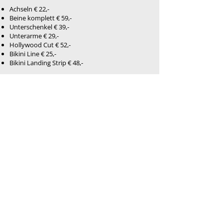
Achseln € 22,-
Beine komplett € 59,-
Unterschenkel € 39,-
Unterarme € 29,-
Hollywood Cut € 52,-
Bikini Line € 25,-
Bikini Landing Strip € 48,-
Herren auf Anfrage (zB
Rückenhaarentfernung)
Gesicht
Augenbrauen € 12,-
Oberlippe € 11,-
Kinn € 13,-
Gesicht komplett inkl.
Maske € 54,-
Zurück